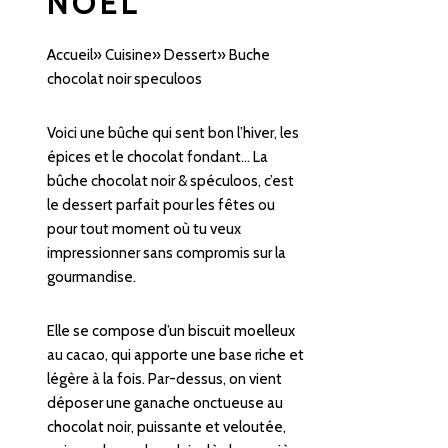
NOËL
Accueil
»
Cuisine
»
Dessert
»
Buche
chocolat noir speculoos
Voici une bûche qui sent bon l’hiver, les
épices et le chocolat fondant… La
bûche chocolat noir & spéculoos, c’est
le dessert parfait pour les fêtes ou
pour tout moment où tu veux
impressionner sans compromis sur la
gourmandise.
Elle se compose d’un biscuit moelleux
au cacao, qui apporte une base riche et
légère à la fois. Par-dessus, on vient
déposer une ganache onctueuse au
chocolat noir, puissante et veloutée,