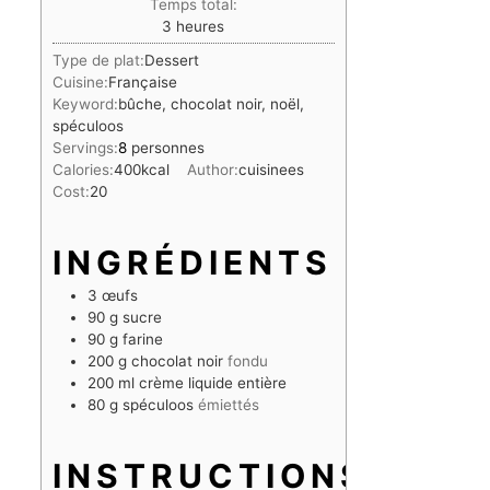
Temps total:
heures
3
heures
Type de plat:
Dessert
Cuisine:
Française
Keyword:
bûche, chocolat noir, noël,
spéculoos
Servings:
8
personnes
Calories:
400
kcal
Author:
cuisinees
Cost:
20
INGRÉDIENTS
3
œufs
90
g
sucre
90
g
farine
200
g
chocolat noir
fondu
200
ml
crème liquide entière
80
g
spéculoos
émiettés
INSTRUCTIONS