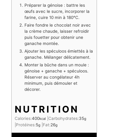
Préparer la génoise : battre les
œufs avec le sucre, incorporer la
farine, cuire 10 min à 180°C.
Faire fondre le chocolat noir avec
la crème chaude, laisser refroidir
puis fouetter pour obtenir une
ganache montée.
Ajouter les spéculoos émiettés à la
ganache. Mélanger délicatement.
Monter la bûche dans un moule :
génoise + ganache + spéculoos.
Réserver au congélateur 4h
minimum, puis démouler et
décorer.
NUTRITION
Calories:
400
|
Carbohydrates:
35
kcal
g
|
Protéines:
5
|
Fat:
26
g
g