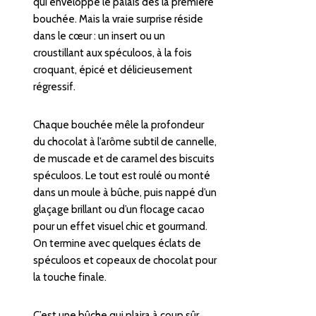
qui enveloppe le palais dès la première
bouchée. Mais la vraie surprise réside
dans le cœur : un insert ou un
croustillant aux spéculoos, à la fois
croquant, épicé et délicieusement
régressif.
Chaque bouchée mêle la profondeur
du chocolat à l’arôme subtil de cannelle,
de muscade et de caramel des biscuits
spéculoos. Le tout est roulé ou monté
dans un moule à bûche, puis nappé d’un
glaçage brillant ou d’un flocage cacao
pour un effet visuel chic et gourmand.
On termine avec quelques éclats de
spéculoos et copeaux de chocolat pour
la touche finale.
C’est une bûche qui plaira à coup sûr