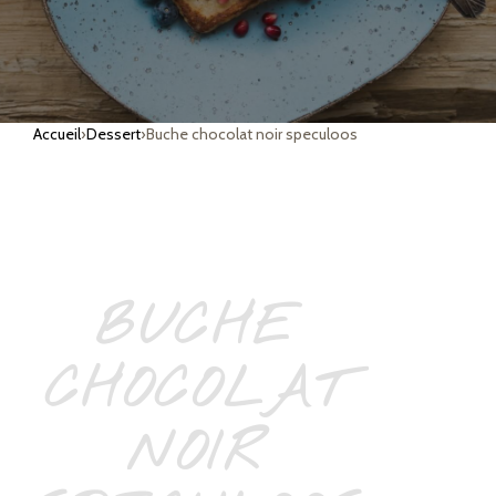
Accueil
›
Dessert
›
Buche chocolat noir speculoos
BUCHE
CHOCOLAT
NOIR