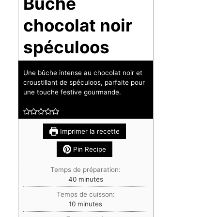
Bûche
chocolat noir
spéculoos
Une bûche intense au chocolat noir et
croustillant de spéculoos, parfaite pour
une touche festive gourmande.
Imprimer la recette
Pin Recipe
Temps de préparation:
minutes
40
minutes
Temps de cuisson:
minutes
10
minutes