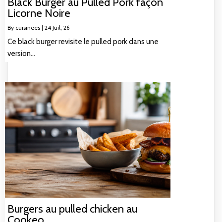
Black Burger au Pulled Pork façon
Licorne Noire
By
cuisinees
|
24
Juil, 26
Ce black burger revisite le pulled pork dans une
version…
Burgers au pulled chicken au
Cookeo