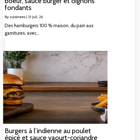
boeuf, sauce burger et oignons
fondants
By
cuisinees
|
21
Juil, 26
Des hamburgers 100 % maison, du pain aux
garnitures, avec…
Burgers à l’indienne au poulet
épicé et sauce yaourt-coriandre