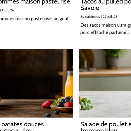
pommes maison pasteurisé
Tacos au pulled p
Savoie
23
Juil, 26
By
cuisinees
|
22
Juil, 26
pommes maison pasteurisé, au goût
Des tacos maison ultra g
porc effiloché parfumé,…
e patates douces
Salade de poulet 
lantes au four
fromage bleu