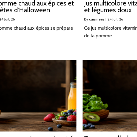
pomme chaud aux épices et
Jus multicolore vit
têtes d’Halloween
et légumes doux
24
Juil, 26
By
cuisinees
|
24
Juil, 26
pomme chaud aux épices se prépare
Ce jus multicolore vitami
de la pomme…