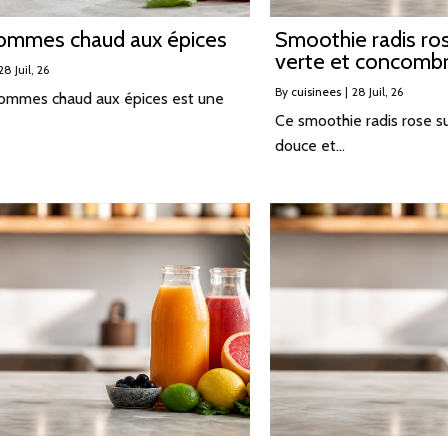
pommes chaud aux épices
Smoothie radis r
verte et concomb
28
Juil, 26
By
cuisinees
|
28
Juil, 26
pommes chaud aux épices est une
Ce smoothie radis rose s
douce et…