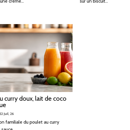
 une crème…
sur un biscuit…
u curry doux, lait de coco
ue
22
Juil, 26
on familiale du poulet au curry
e sauce…