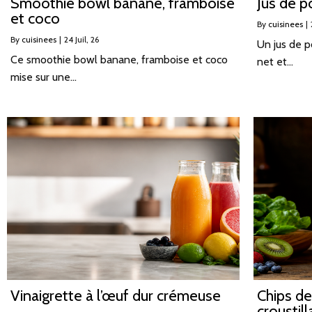
Smoothie bowl banane, framboise
Jus de 
et coco
By
cuisinees
|
By
cuisinees
|
24
Juil, 26
Un jus de 
Ce smoothie bowl banane, framboise et coco
net et…
mise sur une…
Vinaigrette à l’œuf dur crémeuse
Chips d
croustil