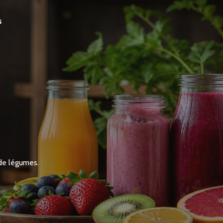
s
E
 de légumes.