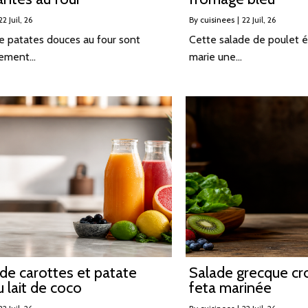
22
Juil, 26
By
cuisinees
|
22
Juil, 26
e patates douces au four sont
Cette salade de poulet é
èrement…
marie une…
de carottes et patate
Salade grecque cr
 lait de coco
feta marinée