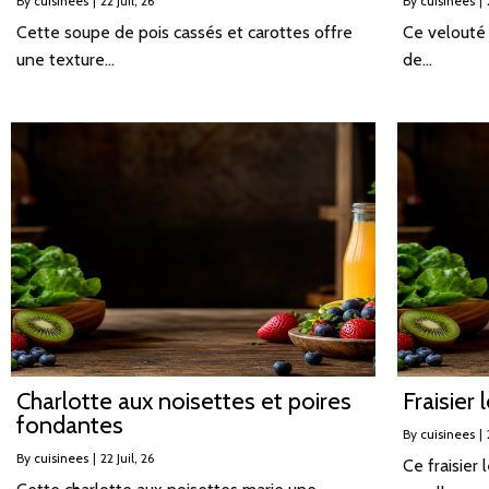
By
cuisinees
|
22
Juil, 26
By
cuisinees
|
Cette soupe de pois cassés et carottes offre
Ce velouté 
une texture…
de…
Charlotte aux noisettes et poires
Fraisier
fondantes
By
cuisinees
|
By
cuisinees
|
22
Juil, 26
Ce fraisier