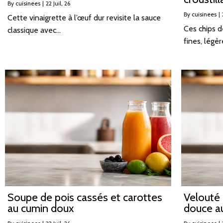
By
cuisinees
|
22
Juil, 26
By
cuisinees
|
Cette vinaigrette à l’œuf dur revisite la sauce
Ces chips d
classique avec…
fines, lég
Soupe de pois cassés et carottes
Velouté 
au cumin doux
douce au