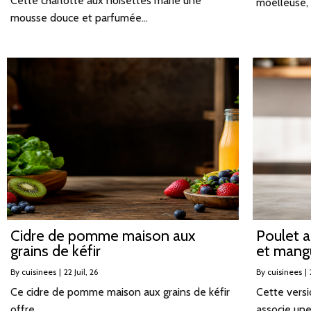
Cette charlotte aux noisettes marie une
moelleuse,
mousse douce et parfumée…
Cidre de pomme maison aux
Poulet a
grains de kéfir
et mang
By
cuisinees
|
22
Juil, 26
By
cuisinees
|
Ce cidre de pomme maison aux grains de kéfir
Cette versi
offre…
associe un