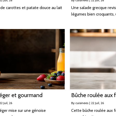
22
Juil, 26
By
cuisinees
|
22
Juil, 26
de carottes et patate douce au lait
Une salade grecque revis
légumes bien croquants,
 léger et gourmand
Bûche roulée aux f
22
Juil, 26
By
cuisinees
|
22
Juil, 26
 léger mise sur une génoise
Cette bûche roulée aux f