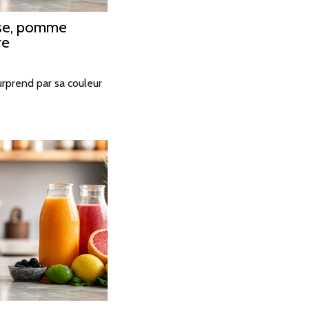
ose, pomme
re
urprend par sa couleur