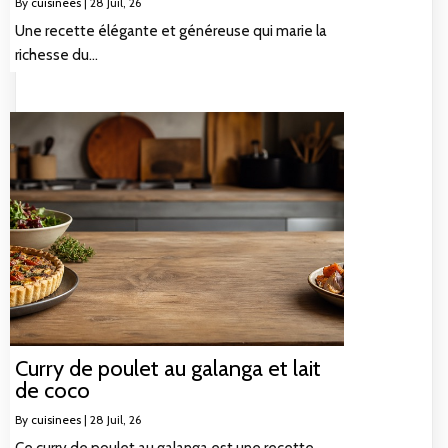
By
cuisinees
|
28
Juil, 26
Une recette élégante et généreuse qui marie la
richesse du…
Curry de poulet au galanga et lait
de coco
By
cuisinees
|
28
Juil, 26