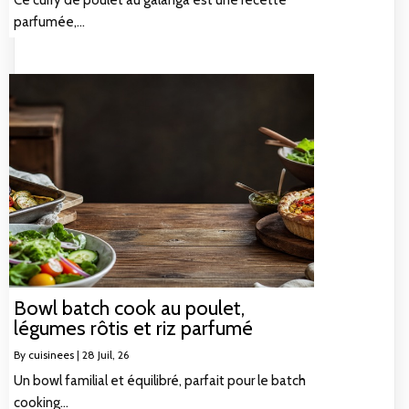
Ce curry de poulet au galanga est une recette
parfumée,…
Bowl batch cook au poulet,
légumes rôtis et riz parfumé
By
cuisinees
|
28
Juil, 26
Un bowl familial et équilibré, parfait pour le batch
cooking…