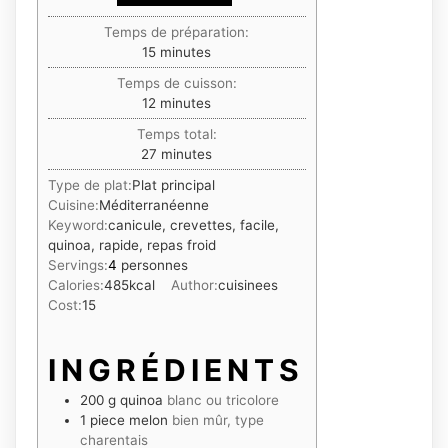
Temps de préparation:
minutes
15
minutes
Temps de cuisson:
minutes
12
minutes
Temps total:
minutes
27
minutes
Type de plat:
Plat principal
Cuisine:
Méditerranéenne
Keyword:
canicule, crevettes, facile,
quinoa, rapide, repas froid
Servings:
4
personnes
Calories:
485
kcal
Author:
cuisinees
Cost:
15
INGRÉDIENTS
200
g
quinoa
blanc ou tricolore
1
piece
melon
bien mûr, type
charentais