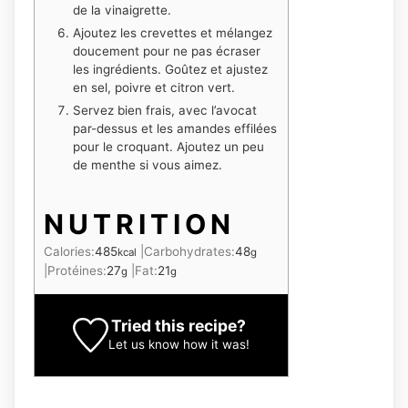
de la vinaigrette.
Ajoutez les crevettes et mélangez
doucement pour ne pas écraser
les ingrédients. Goûtez et ajustez
en sel, poivre et citron vert.
Servez bien frais, avec l’avocat
par-dessus et les amandes effilées
pour le croquant. Ajoutez un peu
de menthe si vous aimez.
NUTRITION
Calories:
485
|
Carbohydrates:
48
kcal
g
|
Protéines:
27
|
Fat:
21
g
g
Tried this recipe?
Let us know
how it was!