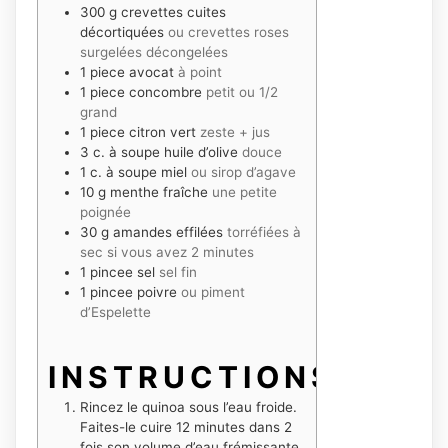
300
g
crevettes cuites
décortiquées
ou crevettes roses
surgelées décongelées
1
piece
avocat
à point
1
piece
concombre
petit ou 1/2
grand
1
piece
citron vert
zeste + jus
3
c. à soupe
huile d’olive
douce
1
c. à soupe
miel
ou sirop d’agave
10
g
menthe fraîche
une petite
poignée
30
g
amandes effilées
torréfiées à
sec si vous avez 2 minutes
1
pincee
sel
sel fin
1
pincee
poivre
ou piment
d’Espelette
INSTRUCTIONS
Rincez le quinoa sous l’eau froide.
Faites-le cuire 12 minutes dans 2
fois son volume d’eau frémissante